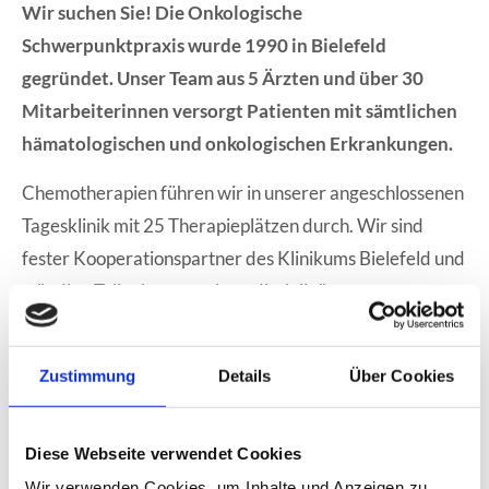
Wir suchen Sie! Die Onkologische
Lorem ipsum dolor sit amet:
Schwerpunktpraxis wurde 1990 in Bielefeld
gegründet. Unser Team aus 5 Ärzten und über 30
Mitarbeiterinnen versorgt Patienten mit sämtlichen
24h
/ 365days
hämatologischen und onkologischen Erkrankungen.
Chemotherapien führen wir in unserer angeschlossenen
Tagesklinik mit 25 Therapieplätzen durch. Wir sind
We offer support for our customers
fester Kooperationspartner des Klinikums Bielefeld und
Mon - Fri 8:00am - 5:00pm
(GMT +1)
ständige Teilnehmer am interdisziplinären
onkologischen Arbeitskreis sowie am
Get in touch
Mammakolloquium des Brustzentrums Bielefeld.
Zustimmung
Details
Über Cookies
Cybersteel Inc.
Zudem nehmen wir als Träger der Studiengesellschaft
376-293 City Road, Suite 600
Bielefeld aktiv an zahlreichen klinischen Studien teil.
San Francisco, CA 94102
Diese Webseite verwendet Cookies
Wir verwenden Cookies, um Inhalte und Anzeigen zu