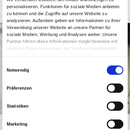
personalisieren, Funktionen für soziale Medien anbieten
Have any questions?
zu können und die Zugriffe auf unsere Website zu
+44 1234 567 890
analysieren. Außerdem geben wir Informationen zu Ihrer
Verwendung unserer Website an unsere Partner für
Drop us a line
soziale Medien, Werbung und Analysen weiter. Unsere
info@yourdomain.com
Partner führen diese Informationen möglicherweise mit
weiteren Daten zusammen, die Sie ihnen bereitgestellt
haben oder die sie im Rahmen Ihrer Nutzung der Dienste
About us
gesammelt haben.
Einwilligungsauswahl
Notwendig
Lorem ipsum dolor sit amet, consectetuer adipiscing
elit.
Präferenzen
Aenean commodo ligula eget dolor. Aenean massa. Cum
sociis natoque penatibus et magnis dis parturient
Statistiken
montes, nascetur ridiculus mus. Donec quam felis,
ultricies nec.
Marketing